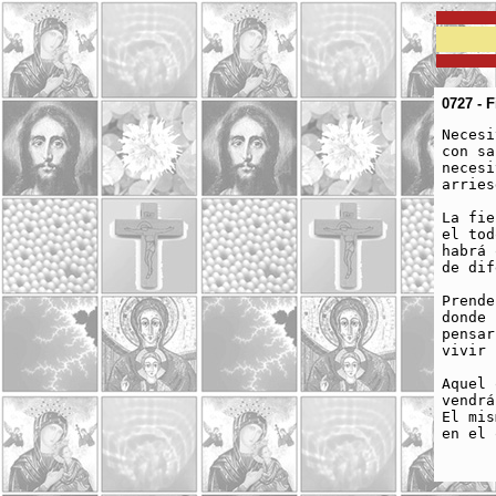
0727 - F
Necesi
con sa
necesi
arries
La fie
el tod
habrá 
de dif
Prende
donde 
pensar
vivir 
Aquel 
vendrá
El mis
en el 