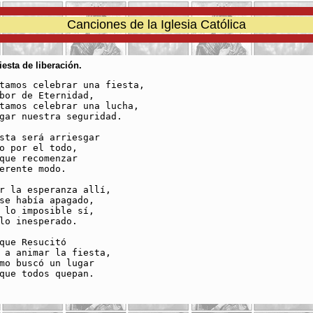
Canciones de la Iglesia Católica
iesta de liberación.
tamos celebrar una fiesta,

bor de Eternidad,

tamos celebrar una lucha,

gar nuestra seguridad.

sta será arriesgar

o por el todo,

que recomenzar 

erente modo.

r la esperanza allí,

se había apagado, 

 lo imposible sí,

lo inesperado.

que Resucitó 

 a animar la fiesta,

mo buscó un lugar 

que todos quepan.
