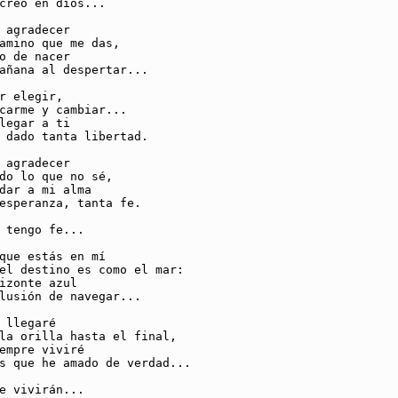
creo en dios...

 agradecer

amino que me das,

o de nacer

añana al despertar...

r elegir,

carme y cambiar...

legar a ti

 dado tanta libertad.

 agradecer

do lo que no sé,

dar a mi alma

esperanza, tanta fe.

 tengo fe...

que estás en mí

el destino es como el mar:

izonte azul

lusión de navegar...

 llegaré

la orilla hasta el final,

empre viviré

s que he amado de verdad...

e vivirán...
