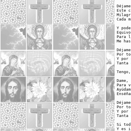
Déjame
Este c
Milagr
Cada m
Y pode
Equivo
Para l
Me has
Déjame
Por to
Y por 
Tanta 
Tengo,
Dame, 
Para v
Ayúdam
Enséña
Déjame
Por to
Y por 
Tanta 
Si tod
Y es i