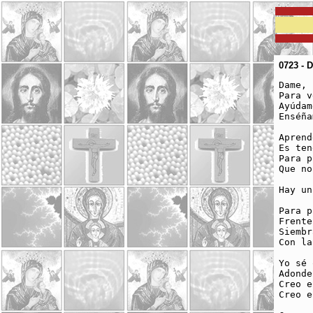
0723 - D
Dame, 
Para v
Ayúdam
Enséña
Aprend
Es ten
Para p
Que no
Hay un
Para p
Frente
Siembr
Con la
Yo sé 
Adonde
Creo e
Creo e