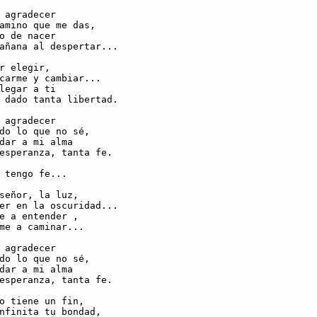
 agradecer

amino que me das,

o de nacer

añana al despertar...

r elegir,

carme y cambiar...

legar a ti

 dado tanta libertad.

 agradecer

do lo que no sé,

dar a mi alma

esperanza, tanta fe.

 tengo fe...

señor, la luz,

er en la oscuridad...

e a entender ,

me a caminar...

 agradecer

do lo que no sé,

dar a mi alma

esperanza, tanta fe.

o tiene un fin,

nfinita tu bondad,
