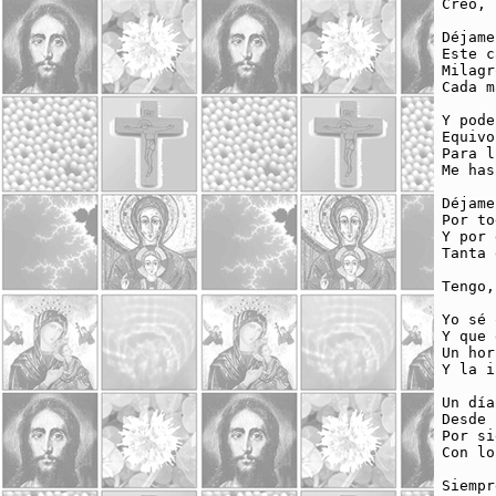
Creo, 
Déjame
Este c
Milagr
Cada m
Y pode
Equivo
Para l
Me has
Déjame
Por to
Y por 
Tanta 
Tengo,
Yo sé 
Y que 
Un hor
Y la i
Un día
Desde 
Por si
Con lo
Siempr