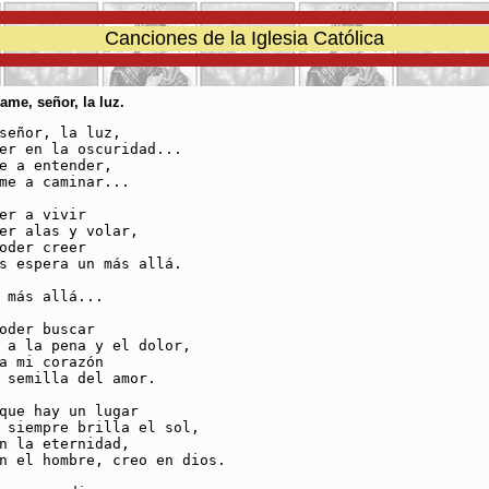
Canciones de la Iglesia Católica
ame, señor, la luz.
señor, la luz,

er en la oscuridad...

e a entender,

me a caminar...

er a vivir

er alas y volar,

oder creer

s espera un más allá.

 más allá...

oder buscar

 a la pena y el dolor,

a mi corazón

 semilla del amor.

que hay un lugar

 siempre brilla el sol,

n la eternidad,

n el hombre, creo en dios.
