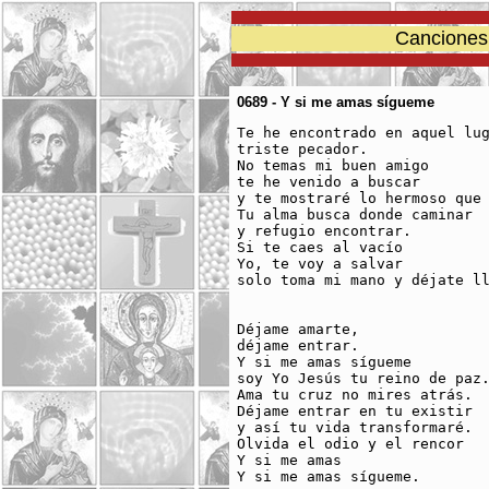
Canciones 
0689 - Y si me amas sígueme
Te he encontrado en aquel lug
triste pecador.

No temas mi buen amigo

te he venido a buscar

y te mostraré lo hermoso que 
Tu alma busca donde caminar

y refugio encontrar.

Si te caes al vacío

Yo, te voy a salvar

solo toma mi mano y déjate ll
Déjame amarte,

déjame entrar.

Y si me amas sígueme

soy Yo Jesús tu reino de paz.
Ama tu cruz no mires atrás.

Déjame entrar en tu existir

y así tu vida transformaré.

Olvida el odio y el rencor

Y si me amas

Y si me amas sígueme.
