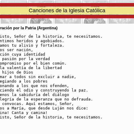
Canciones de la Iglesia Católica
ración por la Patria (Argentina)
isto, Señor de la historia, te necesitamos.

ntimos heridos y agobiados.

amos tu alivio y fortaleza.

os ser nación,

ción cuya identidad

 pasión por la verdad

ompromiso por el bien común.

la valentía de la libertad

 hijos de Dios

mar a todos sin excluir a nadie,

egiando a los pobres

onando a los que nos ofenden,

ciendo el odio y construyendo la paz.

enos la sabiduría del diálogo

legría de la esperanza que no defrauda.

 convocas. Aquí estamos, Señor,

os a María, que desde Luján nos dice:

tina! ­Canta y camina!

isto, Señor de la historia, te necesitamos.
