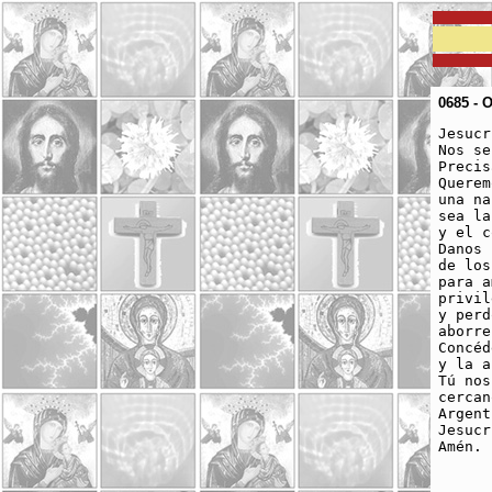
0685 - O
Jesucr
Nos se
Precis
Querem
una na
sea la
y el c
Danos 
de los
para a
privil
y perd
aborre
Concéd
y la a
Tú nos
cercan
­Argen
Jesucr
Amén.
