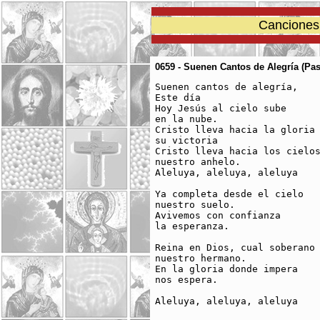
Canciones 
0659 - Suenen Cantos de Alegría (Pa
Suenen cantos de alegría, 

Este día

Hoy Jesús al cielo sube

en la nube.

Cristo lleva hacia la gloria 
su victoria

Cristo lleva hacia los cielos
nuestro anhelo.

Aleluya, aleluya, aleluya

Ya completa desde el cielo 

nuestro suelo.

Avivemos con confianza 

la esperanza.

Reina en Dios, cual soberano 
nuestro hermano.

En la gloria donde impera 

nos espera.

Aleluya, aleluya, aleluya
