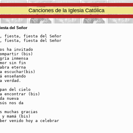
Canciones de la Iglesia Católica
Fiesta del Señor
, fiesta, fiesta del Señor

, fiesta, fiesta del Señor

os ha invitado

ompartir (bis)

gría inmensa 

mor sin fin

abra eterna

a escuchar(bis)

á enseñando

a verdad.

pan del cielo

a encontrar (bis) 

da nueva

sús nos da

s muchas gracias 

 y mamá (bis)

ber venido hoy a celebrar
