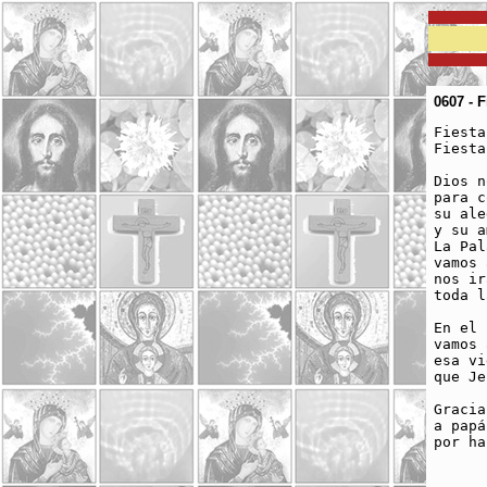
0607 - 
Fiesta
Fiesta
Dios n
para c
su ale
y su a
La Pal
vamos 
nos ir
toda l
En el 
vamos 
esa vi
que Je
Gracia
a papá
por ha