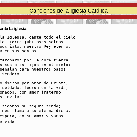
Canciones de la Iglesia Católica
ante la iglesia
la Iglesia, cante todo el cielo

la tierra jubilosos salmos

sucristo, nuestro Rey eterno,

a en sus santos.

marcharon por la dura tierra

s sus ojos fijos en el cielo; 

señalan para nuestros pasos, 

 sendero.

o dieron por amor de Cristo; 

 soldados fueron en la vida; 

onados, con amor fraterno, 

s invitan.

 sigamos su segura senda; 

 nos llama a su eterna dicha.

 espera, en su amor vivamos 

a vida.
