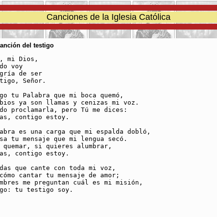
Canciones de la Iglesia Católica
Canción del testigo
, mi Dios, 

do voy 

gría de ser 

tigo, Señor.

go tu Palabra que mi boca quemó, 

bios ya son llamas y cenizas mi voz. 

do proclamarla, pero Tú me dices: 

as, contigo estoy.

abra es una carga que mi espalda dobló,

sa tu mensaje que mi lengua secó.

 quemar, si quieres alumbrar, 

as, contigo estoy.

das que cante con toda mi voz,

cómo cantar tu mensaje de amor;

mbres me preguntan cuál es mi misión,

go: tu testigo soy.
