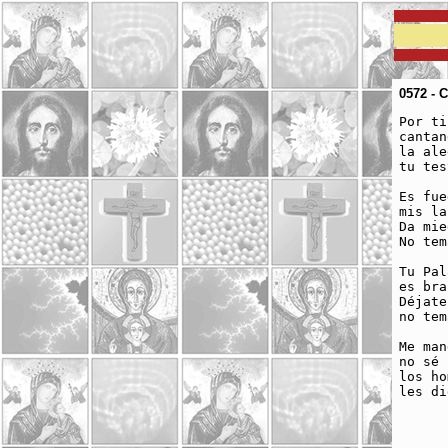
0572 - 
Por ti
cantan
la ale
tu tes
Es fue
mis la
Da mie
No tem
Tu Pal
es bra
Déjate
no tem
Me man
no sé 
los ho
les di