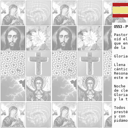
0553 - 
Pastor
oíd el
que en
de la 
Gloria
Llena 
cántic
Resona
este e
Noche 
de cle
Gloria
y la t
Todos 
presté
y con 
pidámo