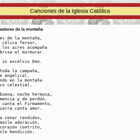
Canciones de la Iglesia Católica
Pastores de la montaña
es de la montaña,

 célico fervor,

 los aires acompaña

brisa el murmurar.

 in excelsis Deo.

toda la campaña,

o angelical.

ndo en la montaña

co celestial.

buena, noche hermosa,

mencia y de perdón.

 canta el Firmamento,

ierra canta amor.

a cenar rendidos,

mosle adoración,

corazón contrito,

sle bendición.
