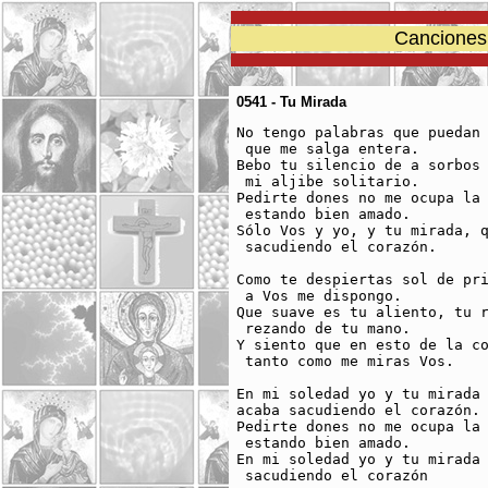
Canciones 
0541 - Tu Mirada
No tengo palabras que puedan 
 que me salga entera. 

Bebo tu silencio de a sorbos 
 mi aljibe solitario. 

Pedirte dones no me ocupa la 
 estando bien amado. 

Sólo Vos y yo, y tu mirada, q
 sacudiendo el corazón. 

Como te despiertas sol de pri
 a Vos me dispongo. 

Que suave es tu aliento, tu r
 rezando de tu mano. 

Y siento que en esto de la co
 tanto como me miras Vos. 

En mi soledad yo y tu mirada 
acaba sacudiendo el corazón.

Pedirte dones no me ocupa la 
 estando bien amado. 

En mi soledad yo y tu mirada 
 sacudiendo el corazón 
