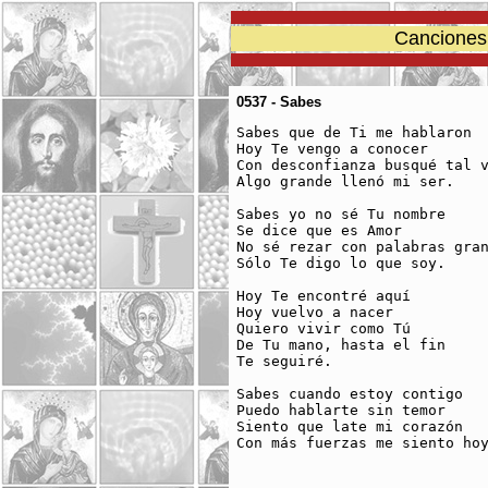
Canciones 
0537 - Sabes
Sabes que de Ti me hablaron			

Hoy Te vengo a conocer			

Con desconfianza busqué tal vez
Algo grande llenó mi ser.			

Sabes yo no sé Tu nombre

Se dice que es Amor

No sé rezar con palabras gran
Sólo Te digo lo que soy.

Hoy Te encontré aquí				

Hoy vuelvo a nacer				

Quiero vivir como Tú

De Tu mano, hasta el fin

Te seguiré.

Sabes cuando estoy contigo

Puedo hablarte sin temor

Siento que late mi corazón

Con más fuerzas me siento hoy