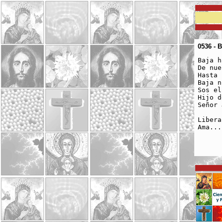
0536 - 
Baja h
De nues
Hasta l
Baja nu
Sos el Re
Hijo de 
Señor Je
Libera
Ama...
