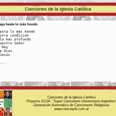
Canciones de la Iglesia Católica
Baja hasta lo más hondo
asta lo más hondo		

tra condición			

o más profundo			

estro Señor			

y					

Dios				

sús				

...

Canciones de la Iglesia Católica
Proyecto SCUA: "Super Cancionero Universitario Argentino
Generación Automática de Cancioneros Religiosos
www.cienciayfe.com.ar