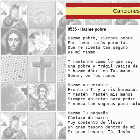
Canciones 
0535 - Hazme pobre
Hazme pobre, siempre pobre				

Por favor jamás permitas				

Que me sienta tan seguro				

De mí mismo						

Y mantenme como lo que soy				

Una pobre y frágil vasija de bar
Y hazme dócil en Tus manos				

Señor, en Tus manos					

Hazme vulnerable					

Frente a Ti y a mis hermanos				

Y mantén, mantén mis manos			

Siempre abiertas para pedir				

Y nunca tan seguras para sólo da
Hazme Tu pequeño 

Cántaro de barro

Muy contento de llevar

Un gran tesoro dentro de mí

Mi gran tesoro, Tú, Jesús
