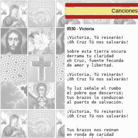
Canciones 
0530 - Victoria
¡Victoria, Tú reinarás!

¡Oh Cruz Tú nos salvarás!

Sobre esta tierra oscura

derrama tu claridad

oh Cruz, fuente fecunda

de amor y libertad.

¡Victoria, Tú reinarás!

¡Oh Cruz Tú nos salvarás!

Tu luz señale el rumbo

el pobre que descarrió;

tus brazos lo conduzcan

al puerto de salvación.

¡Victoria, Tú reinarás!

¡Oh Cruz Tú nos salvarás!

Tus brazos nos reúnan

en ronda de caridad
