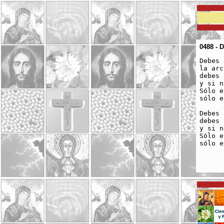
0488 - 
Debes 
la arc
debes 
y si n
Sólo e
sólo e
Debes 
debes 
y si n
Sólo e
sólo e