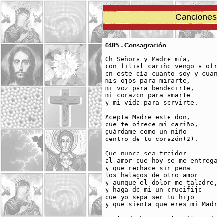
Canciones 
0485 - Consagración
Oh Señora y Madre mía, 

con filial cariño vengo a ofr
en este día cuanto soy y cuan
mis ojos para mirarte, 

mi voz para bendecirte, 

mi corazón para amarte 

y mi vida para servirte. 

Acepta Madre este don, 

que te ofrece mi cariño, 

guárdame como un niño 

dentro de tu corazón(2).

Que nunca sea traidor

al amor que hoy se me entrega
y que rechace sin pena 

los halagos de otro amor 

y aunque el dolor me taladre,
y haga de mi un crucifijo 

que yo sepa ser tu hijo 

y que sienta que eres mi Madr