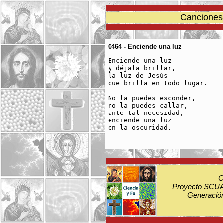
Canciones 
0464 - Enciende una luz
Enciende una luz 

y déjala brillar, 

la luz de Jesús

que brilla en todo lugar.

No la puedes esconder,

no la puedes callar, 

ante tal necesidad, 

enciende una luz 

en la oscuridad.

C
Proyecto SCUA:
Generación