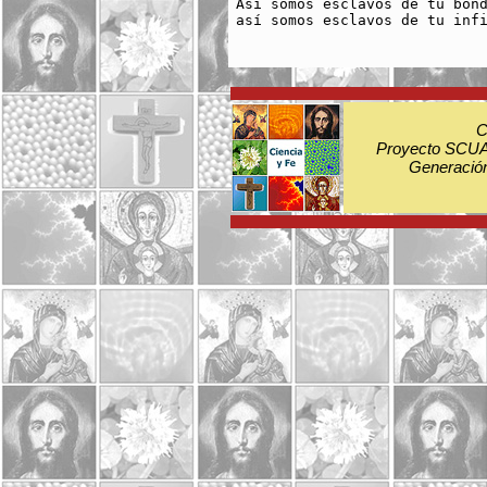
Así somos esclavos de tu bond
así somos esclavos de tu infi
C
Proyecto SCUA:
Generación