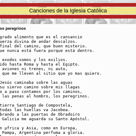
Canciones de la Iglesia Católica
Los peregrinos
grado alimento que es el cansancio 

uerza divina de andar descalzos. 

final del camino, que buen misterio.

ue nunca está fuera porque está dentro.

 exodos somos y los exilios. 

ido hasta Roma y hasta el Egipto. 

 aviones ni trenes, ni auto, 

 que me lleven al sitio que yo mas quiero.

Jesús caminaba sobre las aguas 

su siervo camino sobre mis llagas

o a paso contamos por los caminos, 

 las penas al hombro, los peregrinos. 

tierra Santiago de Compostela, 

todas las huellas va Jacobea. 

brando a las puertas de Obradoiro 

 Galicia me aguarda su Santo Apóstol.

n µfrica y Asia, como en Europa, 

 Pampa, Argentina perfuma a gloria. 
