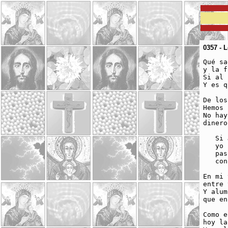
0357 - 
Qué sa
y la f
Si al 
Y es q
De los
Hemos 
No hay
dinero
   Si 
   yo 
   pas
   con
En mi 
entre 
Y alum
que en
Como e
hoy la