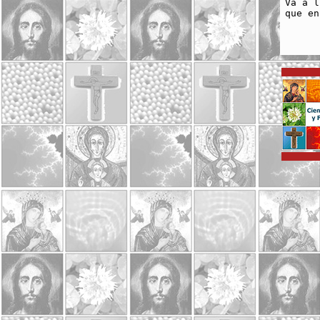
Va a l
que en