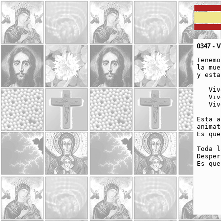
0347 - 
Tenemo
la mue
y esta
   Viv
   Viv
   Viv
Esta a
animat
Es que
Toda l
Desper
Es que