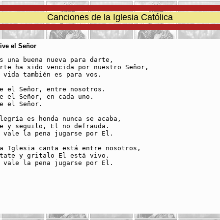
Canciones de la Iglesia Católica
Vive el Señor
s una buena nueva para darte,

rte ha sido vencida por nuestro Señor,

 vida también es para vos.

e el Señor, entre nosotros.

e el Señor, en cada uno.

e el Señor.

legría es honda nunca se acaba,

e y seguilo, El no defrauda.

 vale la pena jugarse por El.

a Iglesia canta está entre nosotros,

tate y gritalo El está vivo.

 vale la pena jugarse por El.
