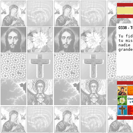
0338 - T
Tu fid
tu mis
nadie 
grande