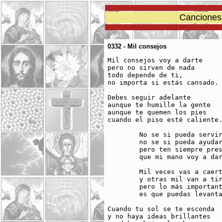
Canciones 
0332 - Mil consejos
Mil consejos voy a darte

pero no sirven de nada

todo depende de ti,

no importa si estás cansado.

Debes seguir adelante

aunque te humille la gente

aunque te quemen los pies

cuando el piso esté caliente.
	No se si pueda servirte

	no se si pueda ayudarte

	pero ten siempre presente

	que mi mano voy a darte.

	Mil veces vas a caerte

	y otras mil van a tirarte

	pero lo más importante

	es que puedas levantarte.

Cuando tu sol se te esconda

y no haya ideas brillantes
