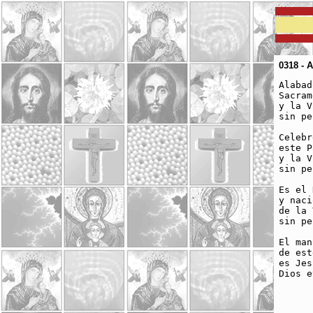
0318 - 
Alabad
Sacram
y la V
sin pe
Celebr
este P
y la V
sin pe
Es el 
y naci
de la 
sin pe
El man
de est
es Jes
Dios e