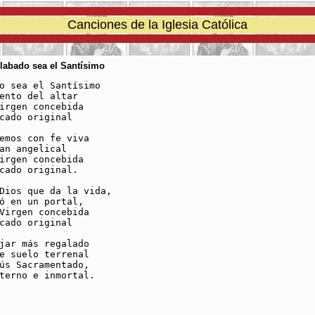
Canciones de la Iglesia Católica
Alabado sea el Santísimo
o sea el Santísimo

ento del altar

irgen concebida

cado original

emos con fe viva

an angelical

irgen concebida

cado original.

Dios que da la vida,

ó en un portal,

Virgen concebida

cado original

jar más regalado

e suelo terrenal

ús Sacramentado,

terno e inmortal.
