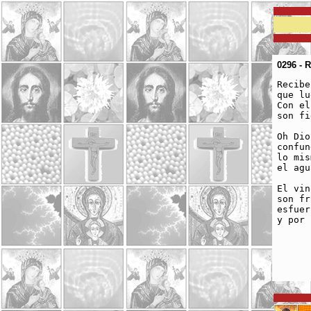
0296 - 
Recibe
que lu
Con el
son fi
Oh Dio
confun
lo mis
el agu
El vin
son fr
esfuer
y por 