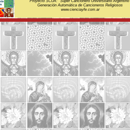
Proyecto SCUA: "Super Cancionero Universitario Argentino
Generación Automática de Cancioneros Religiosos
www.cienciayfe.com.ar