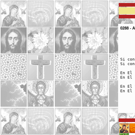
0288 - 
	Acuérdate de Jesuc
	Resucitado de entre los m
	El es nuestra salv
	nuestra gloria para s
Si con
Si con
En El 
En El 
En El 
En El 