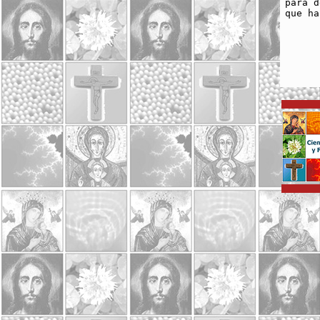
para d
que ha