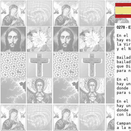
0278 - E
En el 
hay es
la Vir
y el N
Bailad
bailad
que Di
para n
En el 
hay un
donde 
para s
En el 
hay un
donde 
con la
Campan
a la m