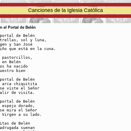
Canciones de la Iglesia Católica
n el Portal de Belén
portal de Belén

trellas, sol y luna,

gen y San José

iño que está en la cuna.

 pastorcillos, 

 en Belén

os ha nacido 

uestro bien

portal de Belén

 arca chiquitita

se viste el Señor 

alir de visita.

portal de Belén

 espejo dorado,

se mira el Señor

 Virgen a su lado.

itas de Belén

adrugada suenan
