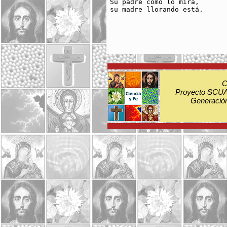
Su padre como lo mira, 

su madre llorando está.

C
Proyecto SCUA:
Generación