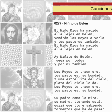
Canciones 
0277 - Niñito de Belén
El Niño Dios ha nacido

allá lejos en Belén,

vendrán los Reyes a verlo

y los pastores también.

El Niño Dios ha nacido 

allá lejos en Belén.

Ay Niñito de Belén,

ruega por todos 

y por mí también.

Los Reyes le traen oro,

los pastores, su bondad.

Y una estrellita del cielo,

plata del cielo le da.

Los Reyes le traen oro,

los pastores, su bondad.

Su padre como lo mira,

su madre, llorando está,

quizá que llore sabiendo

tormentos que ha de pasar.
