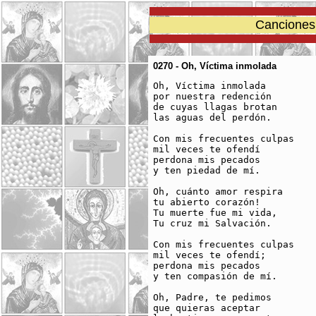
Canciones 
0270 - Oh, Víctima inmolada
Oh, Víctima inmolada

por nuestra redención

de cuyas llagas brotan

las aguas del perdón.

Con mis frecuentes culpas

mil veces te ofendí

perdona mis pecados

y ten piedad de mí.

­Oh, cuánto amor respira

tu abierto corazón!

Tu muerte fue mi vida,

Tu cruz mi Salvación.

Con mis frecuentes culpas

mil veces te ofendí;

perdona mis pecados

y ten compasión de mí.

Oh, Padre, te pedimos

que quieras aceptar
