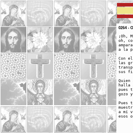
0264 - 
¡Oh, M
oh, co
ampara
a la p
Con el
las gr
transp
sus fi
Quien 
halla 
pues t
gozo y
Pues t
muestr
a mí v
esos o