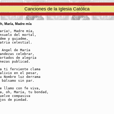
Canciones de la Iglesia Católica
Oh, María, Madre mía
aría!, Madre mía,

nsuelo del mortal,

dme y guiadme,

atria celestial.

 Angel de María 

andezas celebrar,

ortados de alegría 

nezas publicad.

a ti ferviente clama

alivio en el pesar,

u Nombre luz derrama

 bálsamo sin par.

e llamo con fe viva,

a, oh, María, tu bondad,

uelve compasiva

jos de piedad.
