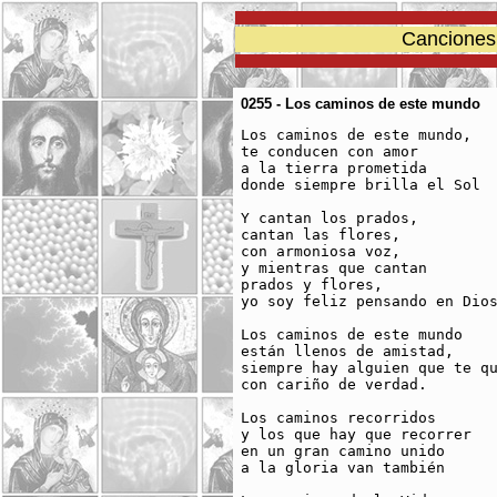
Canciones 
0255 - Los caminos de este mundo
Los caminos de este mundo, 

te conducen con amor

a la tierra prometida 

donde siempre brilla el Sol

Y cantan los prados, 

cantan las flores, 

con armoniosa voz, 

y mientras que cantan 

prados y flores, 

yo soy feliz pensando en Dios
Los caminos de este mundo 

están llenos de amistad,

siempre hay alguien que te qu
con cariño de verdad.

Los caminos recorridos

y los que hay que recorrer

en un gran camino unido

a la gloria van también
