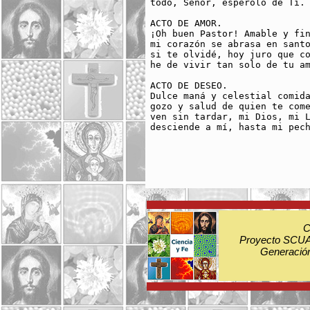
todo, Señor, espérolo de Tí.

ACTO DE AMOR.

¡Oh buen Pastor! Amable y fin
mi corazón se abrasa en santo
si te olvidé, hoy juro que co
he de vivir tan solo de tu am
ACTO DE DESEO.

Dulce maná y celestial comida
gozo y salud de quien te come
ven sin tardar, mi Dios, mi L
desciende a mí, hasta mi pech
C
Proyecto SCUA:
Generación