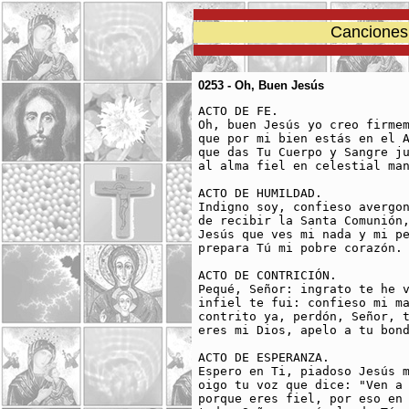
Canciones 
0253 - Oh, Buen Jesús
ACTO DE FE.

Oh, buen Jesús yo creo firmem
que por mi bien estás en el A
que das Tu Cuerpo y Sangre ju
al alma fiel en celestial man
ACTO DE HUMILDAD.

Indigno soy, confieso avergon
de recibir la Santa Comunión,
Jesús que ves mi nada y mi pe
prepara Tú mi pobre corazón. 
ACTO DE CONTRICIÓN.

Pequé, Señor: ingrato te he v
infiel te fui: confieso mi ma
contrito ya, perdón, Señor, t
eres mi Dios, apelo a tu bond
ACTO DE ESPERANZA.

Espero en Ti, piadoso Jesús m
oigo tu voz que dice: "Ven a 
porque eres fiel, por eso en 