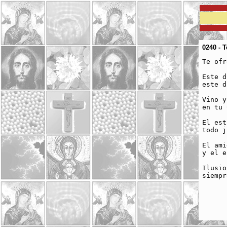
0240 - 
Te ofr
Este d
este d
Vino y
en tu 
El est
todo j
El ami
y el e
Ilusio
siempr