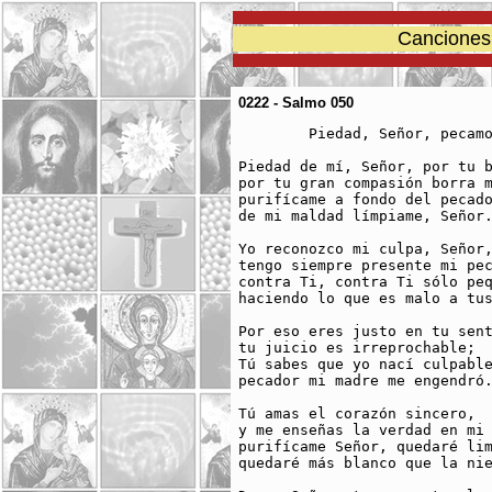
Canciones 
0222 - Salmo 050
	Piedad, Señor, pecamos contra Ti.

Piedad de mí, Señor, por tu b
por tu gran compasión borra m
purifícame a fondo del pecado
de mi maldad límpiame, Señor.
Yo reconozco mi culpa, Señor,
tengo siempre presente mi pec
contra Ti, contra Ti sólo peq
haciendo lo que es malo a tus
Por eso eres justo en tu sent
tu juicio es irreprochable;

Tú sabes que yo nací culpable
pecador mi madre me engendró.
Tú amas el corazón sincero,

y me enseñas la verdad en mi 
purifícame Señor, quedaré lim
quedaré más blanco que la nie