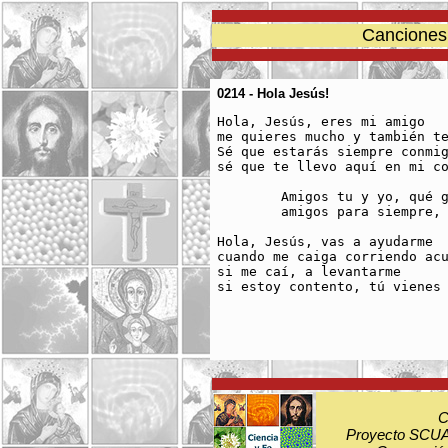
Canciones 
0214 - ­Hola Jesús!
Hola, Jesús, eres mi amigo

me quieres mucho y también te
Sé que estarás siempre conmig
sé que te llevo aquí en mi co
	Amigos tu y yo, qué gran felicidad

	amigos para siempre, amigos de verdad.

­Hola, Jesús, vas a ayudarme

cuando me caiga corriendo acu
si me caí, a levantarme

si estoy contento, tú vienes 
C
Proyecto SCUA: