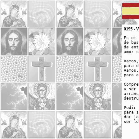
0195 - 
Es el 
de bus
de ent
amor c
Vamos,
para d
Vamos,
para a
Compre
y ser 
arranc
destru
Pedir 
para s
dar la
ser lo