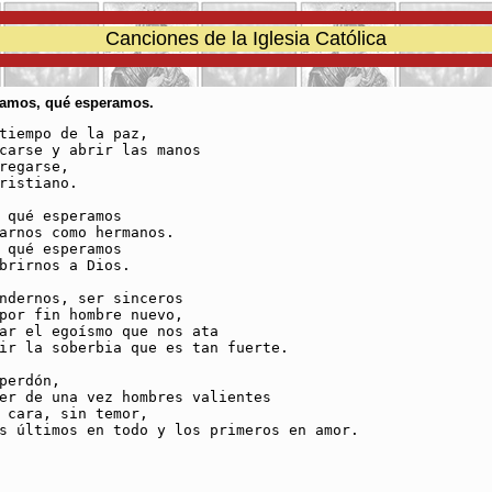
Canciones de la Iglesia Católica
Vamos, qué esperamos.
tiempo de la paz,

carse y abrir las manos

regarse,

ristiano.

 qué esperamos

arnos como hermanos.

 qué esperamos

brirnos a Dios.

ndernos, ser sinceros

por fin hombre nuevo,

ar el egoísmo que nos ata

ir la soberbia que es tan fuerte.

perdón, 

er de una vez hombres valientes

 cara, sin temor,

s últimos en todo y los primeros en amor.
