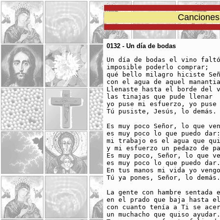
Canciones 
0132 - Un día de bodas
Un día de bodas el vino faltó
imposible poderlo comprar;

qué bello milagro hiciste Señ
con el agua de aquel manantia
Llenaste hasta el borde del v
las tinajas que pude llenar

yo puse mi esfuerzo, yo puse 
Tú pusiste, Jesús, lo demás.

Es muy poco Señor, lo que ven
es muy poco lo que puedo dar:
mi trabajo es el agua que qui
y mi esfuerzo un pedazo de pa
Es muy poco, Señor, lo que ve
es muy poco lo que puedo dar.
En tus manos mi vida yo vengo
Tú ya pones, Señor, lo demás.
La gente con hambre sentada e
en el prado que baja hasta el
con cuanto tenía a Ti se acer
un muchacho que quiso ayudar.