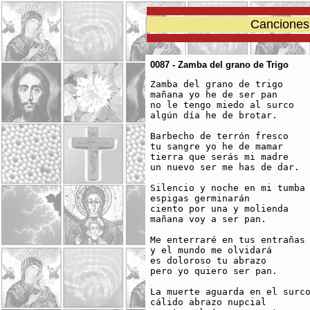
Canciones 
0087 - Zamba del grano de Trigo
Zamba del grano de trigo

mañana yo he de ser pan

no le tengo miedo al surco

algún día he de brotar.

Barbecho de terrón fresco

tu sangre yo he de mamar

tierra que serás mi madre

un nuevo ser me has de dar.

Silencio y noche en mi tumba

espigas germinarán

ciento por una y molienda

mañana voy a ser pan.

Me enterraré en tus entrañas

y el mundo me olvidará

es doloroso tu abrazo

pero yo quiero ser pan.

La muerte aguarda en el surco
cálido abrazo nupcial
