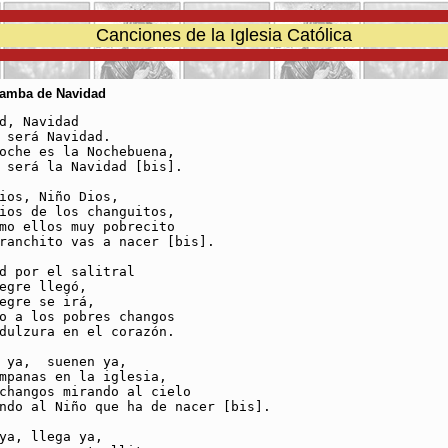
Canciones de la Iglesia Católica
Zamba de Navidad
d, Navidad

 será Navidad.

oche es la Nochebuena,

 será la Navidad [bis].

ios, Niño Dios,

ios de los changuitos,

mo ellos muy pobrecito

ranchito vas a nacer [bis].

d por el salitral

egre llegó,

egre se irá,

o a los pobres changos

dulzura en el corazón.

 ya,  suenen ya,

mpanas en la iglesia,

changos mirando al cielo

ndo al Niño que ha de nacer [bis].

ya, llega ya,
