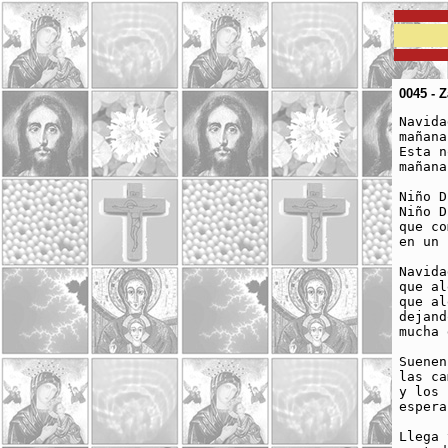
0045 - 
Navida
mañana
Esta n
mañana
Niño D
Niño D
que co
en un 
Navida
que al
que al
dejand
mucha 
Suenen
las ca
y los 
espera
Llega 