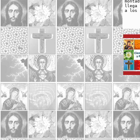
montad
llega 
a los 