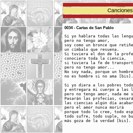
Canciones 
0034 - Cartas de San Pablo
Si yo hablara todas las lengu
pero no tengo amor,

soy como un bronce que retiñe
un címbalo que resuena.

Si tuviera el don de la profe
conociera toda la ciencia,

si tuviera la fe de transport
pero no tengo amor...

No soy nada, porque un hombre
no es hombre si no ama [bis].
Si yo diera a los pobres todo
y entregara mi cuerpo a las l
pero no tengo amor, nada me s
Pasarán las profecías, cesará
las ciencias algún día acabar
pero el amor nunca morirá

porque todo lo cree, todo esp
todo sufre, todo suple, no bu
más goza de la verdad [bis].
