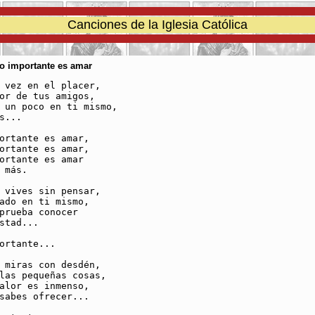
Canciones de la Iglesia Católica
Lo importante es amar
 vez en el placer,

or de tus amigos,

 un poco en ti mismo,

s...

ortante es amar,

ortante es amar,

ortante es amar

 más.

 vives sin pensar,

ado en ti mismo,

prueba conocer

stad...

ortante...

 miras con desdén,

las pequeñas cosas,

alor es inmenso,

sabes ofrecer...
