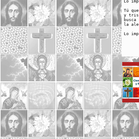
Lo imp
Tú que
y tris
busca 
la ale
Lo imp