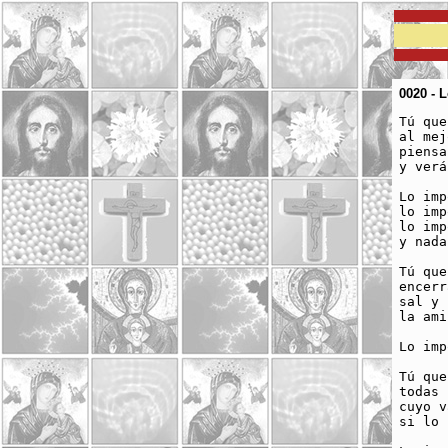
0020 - 
Tú que
al mej
piensa
y verá
Lo imp
lo imp
lo imp
y nada
Tú que
encerr
sal y 
la ami
Lo imp
Tú que
todas 
cuyo v
si lo 