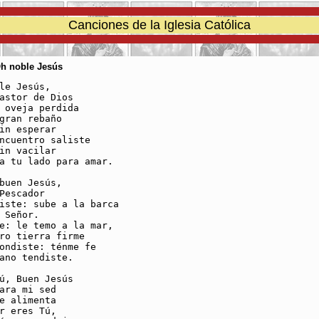
Canciones de la Iglesia Católica
Oh noble Jesús
le Jesús,

astor de Dios

 oveja perdida

gran rebaño

in esperar

ncuentro saliste

in vacilar

a tu lado para amar.

buen Jesús,

Pescador

iste: sube a la barca

 Señor.

e: le temo a la mar,

ro tierra firme

ondiste: ténme fe

ano tendiste.

ú, Buen Jesús

ara mi sed

e alimenta

r eres Tú,
