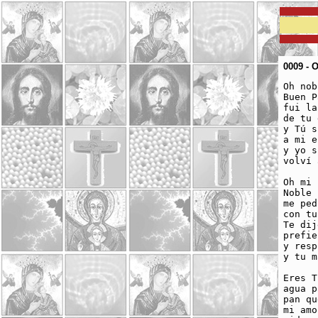
0009 - 
Oh nob
Buen P
fui la
de tu 
y Tú s
a mi e
y yo s
volví 
Oh mi 
Noble 
me ped
con tu
Te dij
prefie
y resp
y tu m
Eres T
agua p
pan qu
mi amo