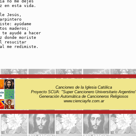
ía no me dejes

z en esta vida.

le Jesús,

arpintero

iste: ayúdame

tos maderos;

 te ayudé a hacer 

z donde moriste

l resucitar

al me redimiste.

Canciones de la Iglesia Católica
Proyecto SCUA: "Super Cancionero Universitario Argentino
Generación Automática de Cancioneros Religiosos
www.cienciayfe.com.ar