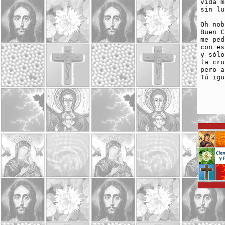
vida m
sin lu
Oh nob
Buen C
me ped
con es
y sólo
la cru
pero a
Tú igu