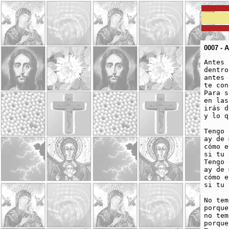
0007 - 
Antes 
dentro
antes 
te con
Para s
en las
irás d
y lo q
Tengo 
ay de 
cómo e
si tu 
Tengo 
ay de 
cómo e
si tu 
No tem
porque
no tem
porque