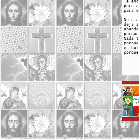
Te enc
para a
para e
Deja a
deja a
abando
porque
Nada t
porque
es hor
porque