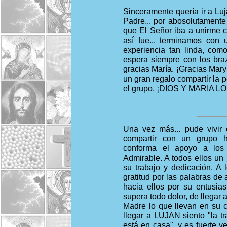
Sinceramente quería ir a Lu
Padre... por abosolutament
que El Señor iba a unirme c
así fue... terminamos con 
experiencia tan linda, co
espera siempre con los braz
gracias María. ¡Gracias Mary
un gran regalo compartir la 
el grupo. ¡DIOS Y MARIA 
Una vez más... pude vivir 
compartir con un grupo 
conforma el apoyo a los
Admirable. A todos ellos un
su trabajo y dedicación. A 
gratitud por las palabras de
hacia ellos por su entusia
supera todo dolor, de llegar 
Madre lo que llevan en su 
llegar a LUJAN siento "la t
está en casa", y es fuerte v