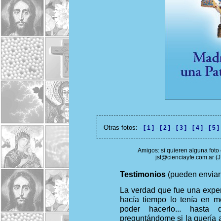
Otras fotos: -
-
-
-
-
[ 1 ]
[ 2 ]
[ 3 ]
[ 4 ]
[ 5 ]
Amigos: si quieren alguna foto 
jst@cienciayfe.com.ar (
Testimonios
(pueden enviarl
La verdad que fue una expe
hacía tiempo lo tenía en m
poder hacerlo... hast
preguntándome si la quería